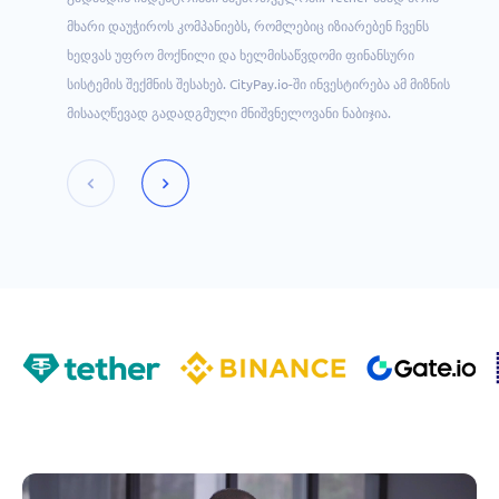
მხარი დაუჭიროს კომპანიებს, რომლებიც იზიარებენ ჩვენს
ხედვას უფრო მოქნილი და ხელმისაწვდომი ფინანსური
სისტემის შექმნის შესახებ. CityPay.io-ში ინვესტირება ამ მიზნის
მისააღწევად გადადგმული მნიშვნელოვანი ნაბიჯია.