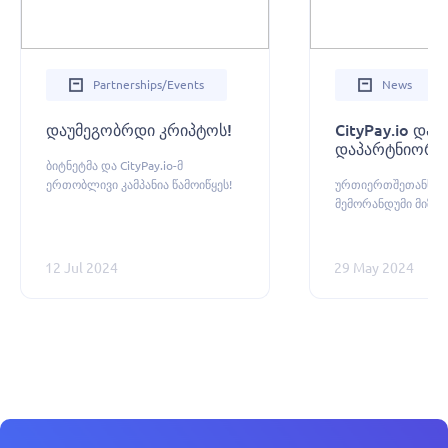
Partnerships/events
News
დაუმეგობრდი კრიპტოს!
CityPay.io და
დაპარტნიორდ
ბიტნეტმა და CityPay.io-მ
ერთობლივი კამპანია წამოიწყეს!
ურთიერთშეთანხმე
მემორანდუმი მიზნა
მაღალტექნოლოგიუ
ადაპტური ეკოსისტ
განვითარებას ისახა
12 Jul 2024
29 May 2024